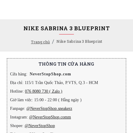
NIKE SABRINA 3 BLUEPRINT
Nike Sabrina 3 Blueprint
Trang chủ
THÔNG TIN CỬA HÀNG
Cửa hàng:
NeverStopShop.com
Địa chỉ: 115/1 Trần Quốc Thảo, P.VTS, Q.3 - HCM
Hotline:
076 8080 730 ( Zalo )
Giờ làm việc: 15:00 - 22:00 ( Hằng ngày )
Fanpage:
@NeverStopShop.sneakerz
Instagram:
@NeverStopShop.comm
Shopee:
@NeverStopShop