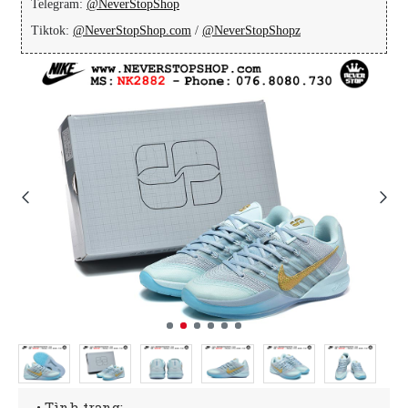
Telegram:
@NeverStopShop
Tiktok:
@NeverStopShop.com
/
@NeverStopShopz
• Tình trạng: