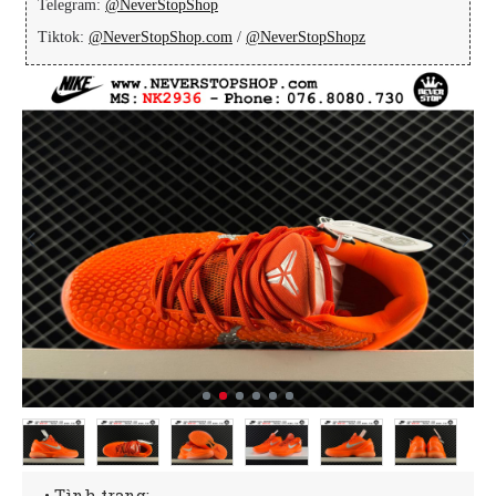
Telegram:
@NeverStopShop
Tiktok:
@NeverStopShop.com
/
@NeverStopShopz
• Tình trạng: