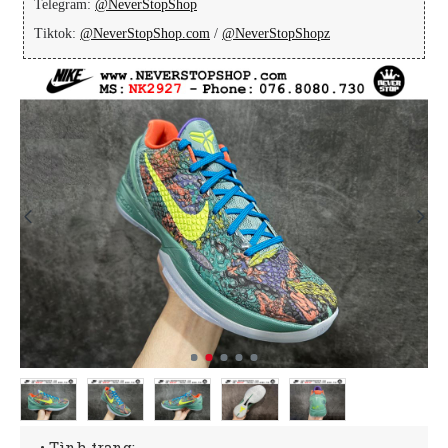
Telegram:
@NeverStopShop
Tiktok:
@NeverStopShop.com
/
@NeverStopShopz
• Tình trạng: