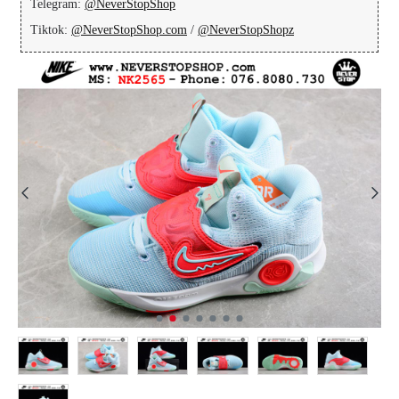
Telegram:
@NeverStopShop
Tiktok:
@NeverStopShop.com
/
@NeverStopShopz