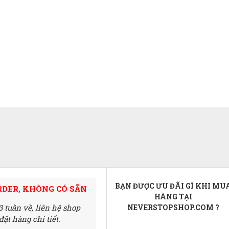
BẠN ĐƯỢC ƯU ĐÃI GÌ KHI MU
RDER, KHÔNG CÓ SẴN
HÀNG TẠI
3 tuần về,
liên hệ shop
NEVERSTOPSHOP.COM ?
ặt hàng chi tiết.