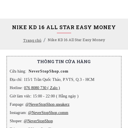
NIKE KD 16 ALL STAR EASY MONEY
Nike KD 16 All Star Easy Money
Trang chủ
THÔNG TIN CỬA HÀNG
Cửa hàng:
NeverStopShop.com
Địa chỉ: 115/1 Trần Quốc Thảo, P.VTS, Q.3 - HCM
Hotline:
076 8080 730 ( Zalo )
Giờ làm việc: 15:00 - 22:00 ( Hằng ngày )
Fanpage:
@NeverStopShop.sneakerz
Instagram:
@NeverStopShop.comm
Shopee:
@NeverStopShop