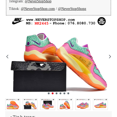
Telegram:
@NeverStopShop
Tiktok:
@NeverStopShop.com
/
@NeverStopShopz
• Tình trạng: