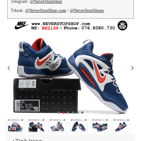
Telegram:
@NeverStopShop
Tiktok:
@NeverStopShop.com
/
@NeverStopShopz
• Tình trạng: