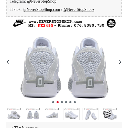
Telegram:
@NeverStopShop
Tiktok:
@NeverStopShop.com
/
@NeverStopShopz
• Tình trạng: