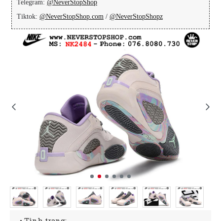
Telegram:
@NeverStopShop
Tiktok:
@NeverStopShop.com
/
@NeverStopShopz
• Tình trạng: