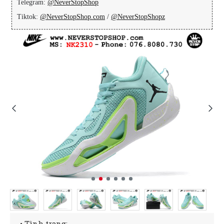
Telegram:
@NeverStopShop
Tiktok:
@NeverStopShop.com
/
@NeverStopShopz
• Tình trạng: