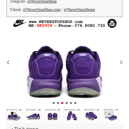
Telegram:
@NeverStopShop
Tiktok:
@NeverStopShop.com
/
@NeverStopShopz
• Tình trạng: