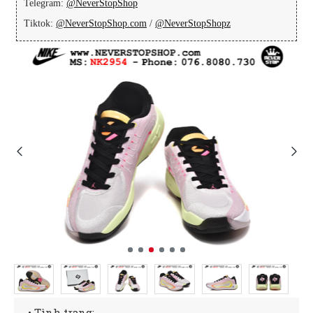
Telegram:
@NeverStopShop
Tiktok:
@NeverStopShop.com
/
@NeverStopShopz
• Tình trạng: