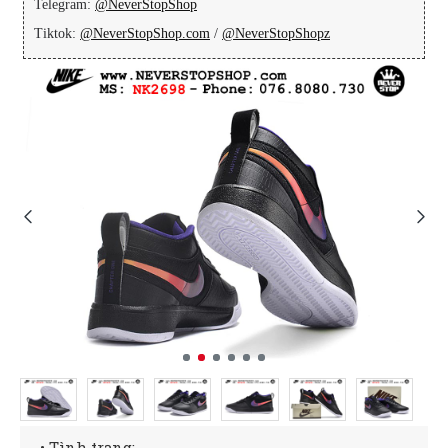
Telegram:
@NeverStopShop
Tiktok:
@NeverStopShop.com
/
@NeverStopShopz
• Tình trạng: