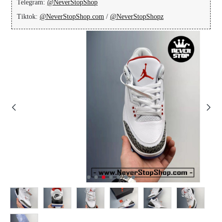
Telegram:
@NeverStopShop
Tiktok:
@NeverStopShop.com
/
@NeverStopShopz