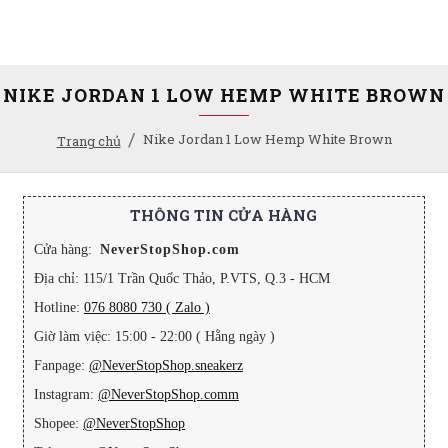
NIKE JORDAN 1 LOW HEMP WHITE BROWN
Nike Jordan 1 Low Hemp White Brown
Trang chủ
THÔNG TIN CỬA HÀNG
Cửa hàng:
NeverStopShop.com
Địa chỉ: 115/1 Trần Quốc Thảo, P.VTS, Q.3 - HCM
Hotline:
076 8080 730 ( Zalo )
Giờ làm việc: 15:00 - 22:00 ( Hằng ngày )
Fanpage:
@NeverStopShop.sneakerz
Instagram:
@NeverStopShop.comm
Shopee:
@NeverStopShop