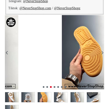
Telegram:
@NeverStopShop
Tiktok:
@NeverStopShop.com
/
@NeverStopShopz