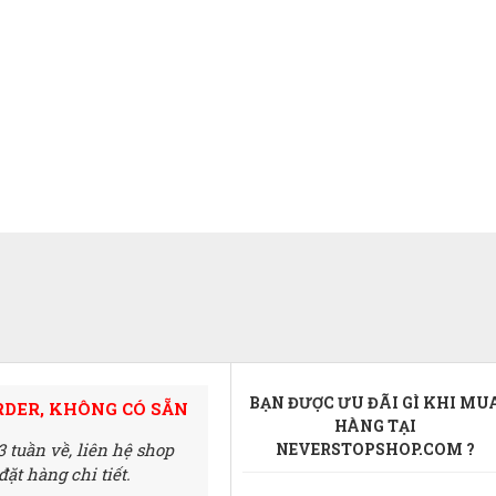
BẠN ĐƯỢC ƯU ĐÃI GÌ KHI MU
RDER, KHÔNG CÓ SẴN
HÀNG TẠI
3 tuần về,
liên hệ shop
NEVERSTOPSHOP.COM ?
ặt hàng chi tiết.