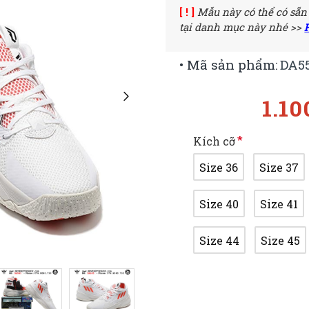
[ ! ]
Mẫu này có thể có sẵn
tại danh mục này nhé >>
• Mã sản phẩm:
DA5
1.10
Kích cỡ
Size 36
Size 37
Size 40
Size 41
Size 44
Size 45