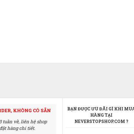
BẠN ĐƯỢC ƯU ĐÃI GÌ KHI MU
RDER, KHÔNG CÓ SẴN
HÀNG TẠI
3 tuần về,
liên hệ shop
NEVERSTOPSHOP.COM ?
ặt hàng chi tiết.