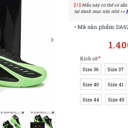
[ ! ]
Mẫu này có thể có sẵn
tại danh mục này nhé >>
• Mã sản phẩm:
DA6
1.4
Kích cỡ
Size 36
Size 37
Size 40
Size 41
Size 44
Size 45