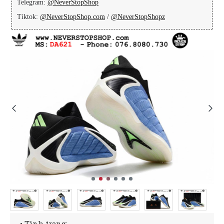
Telegram:
@NeverStopShop
Tiktok:
@NeverStopShop.com
/
@NeverStopShopz
• Tình trạng: