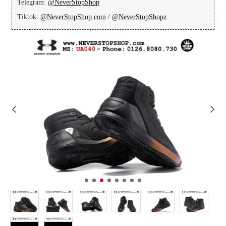
Telegram:
@NeverStopShop
Tiktok:
@NeverStopShop.com
/
@NeverStopShopz