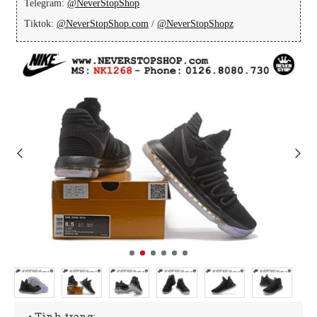
Telegram:
@NeverStopShop
Tiktok:
@NeverStopShop.com
/
@NeverStopShopz
• Tình trạng: