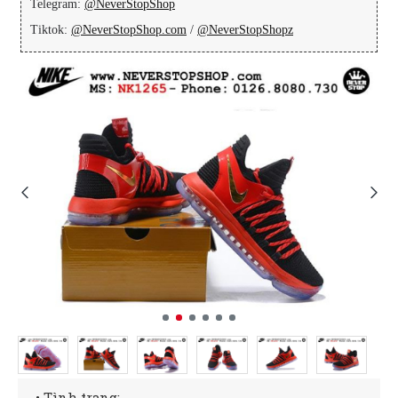
Telegram:
@NeverStopShop
Tiktok:
@NeverStopShop.com
/
@NeverStopShopz
• Tình trạng: