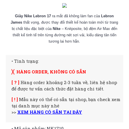
Giày Nike Lebron 17
ra mắt đã không làm fan của
Lebron
James
thất vọng, được thay đổi thiết kế hoàn toàn mới từ trang
bị chất liệu đặc biệt của
Nike
– Knitposite, bộ đệm Air Max đến
thiết kế tinh tế trên từng đường nét sợi vải, kiểu dáng tân tiến
tương lai hơn hẳn.
• Tình trạng:
╳ HÀNG ORDER, KHÔNG CÓ SẴN
[ ? ]
Hàng order khoảng 2-3 tuần về, liên hệ shop
để được tư vấn cách thức đặt hàng chi tiết.
[ ! ]
Mẫu này có thể có sẵn tại shop, bạn check xem
tại danh mục này nhé
>>
XEM HÀNG CÓ SẴN TẠI ĐÂY
• Mã sản phẩm:
NK1710