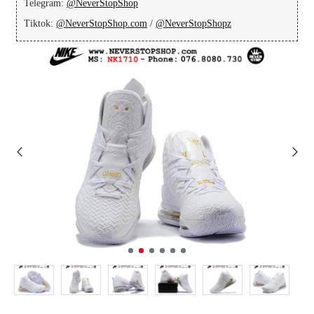
Telegram:
@NeverStopShop
Tiktok:
@NeverStopShop.com
/
@NeverStopShopz