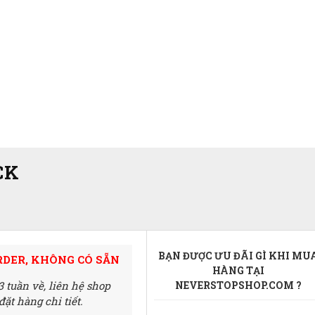
CK
BẠN ĐƯỢC ƯU ĐÃI GÌ KHI MU
RDER, KHÔNG CÓ SẴN
HÀNG TẠI
3 tuần về,
liên hệ shop
NEVERSTOPSHOP.COM ?
ặt hàng chi tiết.