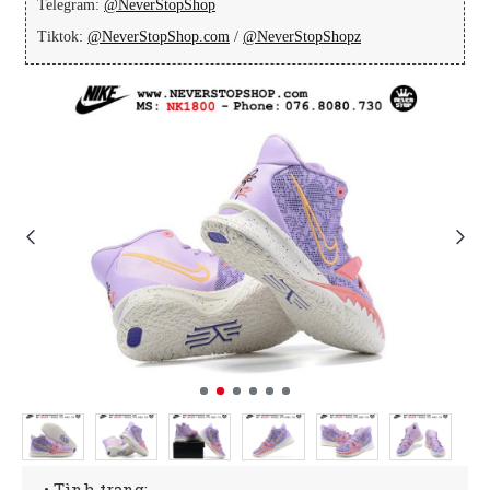
Telegram:
@NeverStopShop
Tiktok:
@NeverStopShop.com
/
@NeverStopShopz
• Tình trạng: