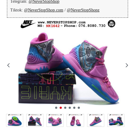
Telegram:
@NeverStopShop
Tiktok:
@NeverStopShop.com
/
@NeverStopShopz