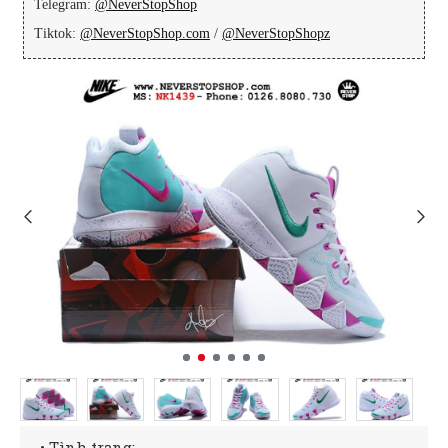
Telegram:
@NeverStopShop
Tiktok:
@NeverStopShop.com
/
@NeverStopShopz
• Tình trạng: