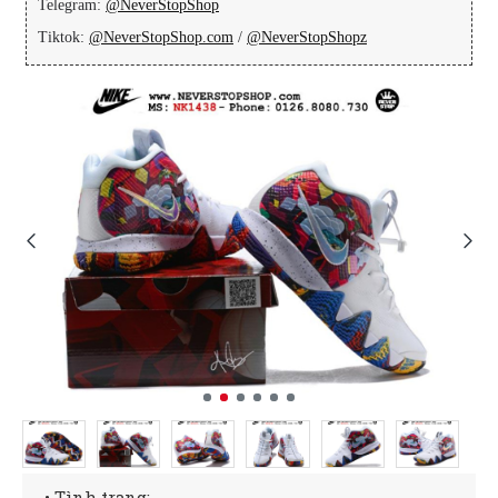
Telegram:
@NeverStopShop
Tiktok:
@NeverStopShop.com
/
@NeverStopShopz
• Tình trạng: