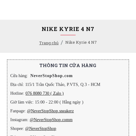
NIKE KYRIE 4 N7
Nike Kyrie 4 N7
Trang chủ
THÔNG TIN CỬA HÀNG
Cửa hàng:
NeverStopShop.com
Địa chỉ: 115/1 Trần Quốc Thảo, P.VTS, Q.3 - HCM
Hotline:
076 8080 730 ( Zalo )
Giờ làm việc: 15:00 - 22:00 ( Hằng ngày )
Fanpage:
@NeverStopShop.sneakerz
Instagram:
@NeverStopShop.comm
Shopee:
@NeverStopShop