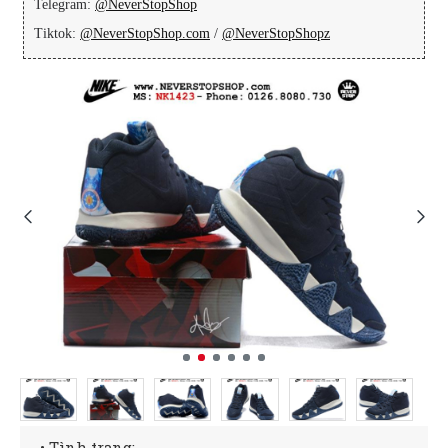
Telegram:
@NeverStopShop
Tiktok:
@NeverStopShop.com
/
@NeverStopShopz
• Tình trạng: