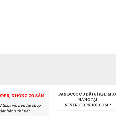
BẠN ĐƯỢC ƯU ĐÃI GÌ KHI MU
RDER, KHÔNG CÓ SẴN
HÀNG TẠI
3 tuần về,
liên hệ shop
NEVERSTOPSHOP.COM ?
ặt hàng chi tiết.