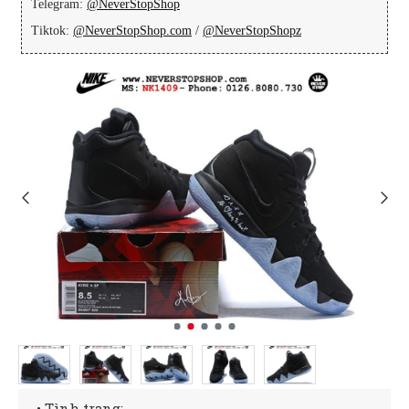
Telegram:
@NeverStopShop
Tiktok:
@NeverStopShop.com
/
@NeverStopShopz
• Tình trạng: