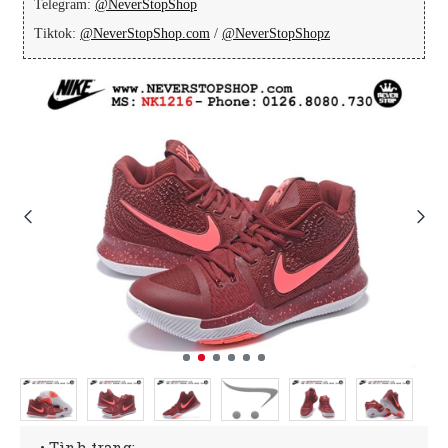
Telegram:
@NeverStopShop
Tiktok:
@NeverStopShop.com
/
@NeverStopShopz
• Tình trạng: