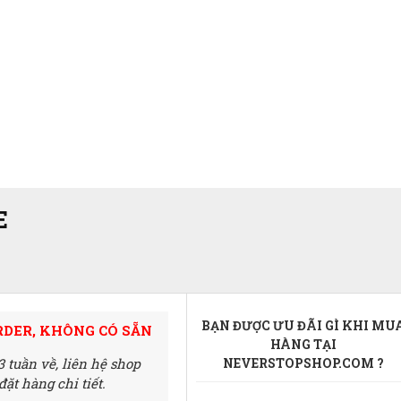
E
BẠN ĐƯỢC ƯU ĐÃI GÌ KHI MU
RDER, KHÔNG CÓ SẴN
HÀNG TẠI
3 tuần về,
liên hệ shop
NEVERSTOPSHOP.COM ?
ặt hàng chi tiết.