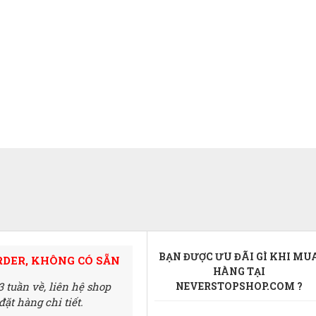
BẠN ĐƯỢC ƯU ĐÃI GÌ KHI MU
RDER, KHÔNG CÓ SẴN
HÀNG TẠI
3 tuần về,
liên hệ shop
NEVERSTOPSHOP.COM ?
ặt hàng chi tiết.