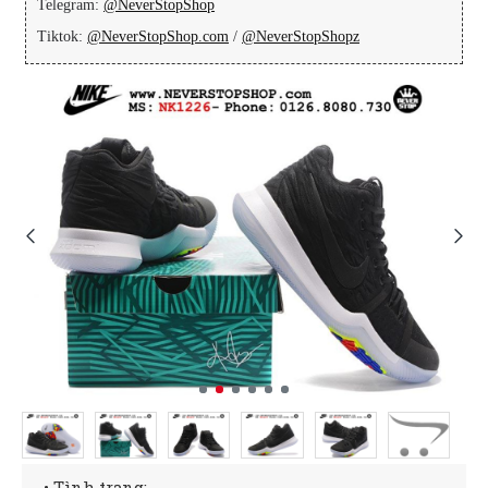
Telegram:
@NeverStopShop
Tiktok:
@NeverStopShop.com
/
@NeverStopShopz
• Tình trạng: