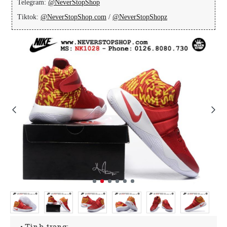
Telegram:
@NeverStopShop
Tiktok:
@NeverStopShop.com
/
@NeverStopShopz
• Tình trạng: