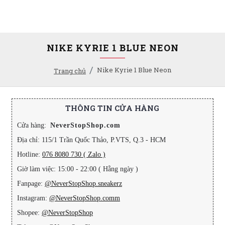
NIKE KYRIE 1 BLUE NEON
Nike Kyrie 1 Blue Neon
Trang chủ
THÔNG TIN CỬA HÀNG
Cửa hàng:
NeverStopShop.com
Địa chỉ: 115/1 Trần Quốc Thảo, P.VTS, Q.3 - HCM
Hotline:
076 8080 730 ( Zalo )
Giờ làm việc: 15:00 - 22:00 ( Hằng ngày )
Fanpage:
@NeverStopShop.sneakerz
Instagram:
@NeverStopShop.comm
Shopee:
@NeverStopShop