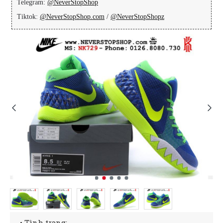
Telegram:
@NeverStopShop
Tiktok:
@NeverStopShop.com
/
@NeverStopShopz
• Tình trạng: