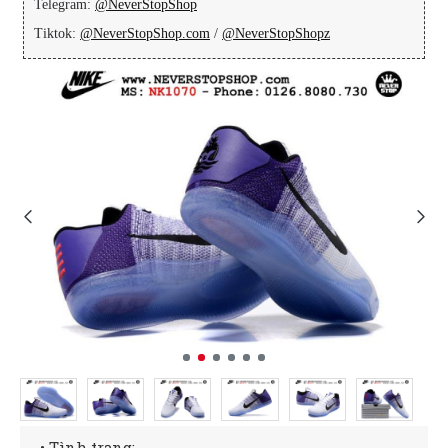
Telegram:
@NeverStopShop
Tiktok:
@NeverStopShop.com
/
@NeverStopShopz
• Tình trạng: