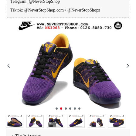
Telegram:
@NeverStopShop
Tiktok:
@NeverStopShop.com
/
@NeverStopShopz
• Tình trạng: