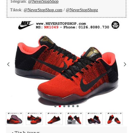
Telegram:
@NeverStopShop
Tiktok:
@NeverStopShop.com
/
@NeverStopShopz
• Tình trạng: