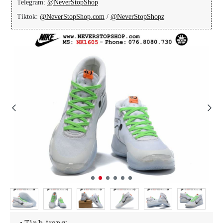
Telegram:
@NeverStopShop
Tiktok:
@NeverStopShop.com
/
@NeverStopShopz
• Tình trạng: