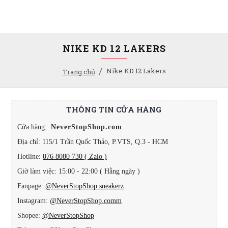
NIKE KD 12 LAKERS
Nike KD 12 Lakers
Trang chủ
THÔNG TIN CỬA HÀNG
Cửa hàng:
NeverStopShop.com
Địa chỉ: 115/1 Trần Quốc Thảo, P.VTS, Q.3 - HCM
Hotline:
076 8080 730 ( Zalo )
Giờ làm việc: 15:00 - 22:00 ( Hằng ngày )
Fanpage:
@NeverStopShop.sneakerz
Instagram:
@NeverStopShop.comm
Shopee:
@NeverStopShop