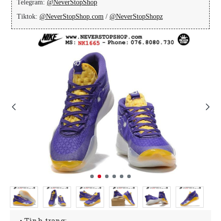
Telegram:
@NeverStopShop
Tiktok:
@NeverStopShop.com
/
@NeverStopShopz
• Tình trạng: