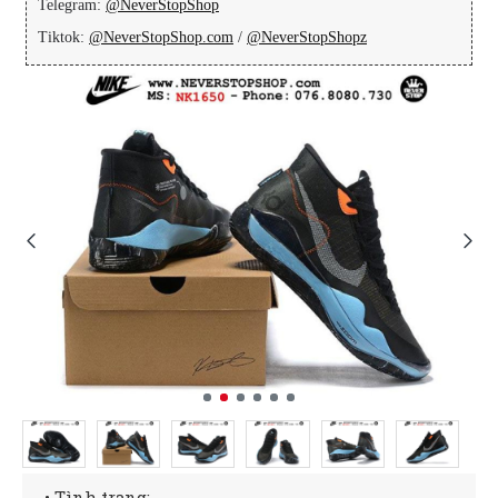
Telegram:
@NeverStopShop
Tiktok:
@NeverStopShop.com
/
@NeverStopShopz
• Tình trạng: