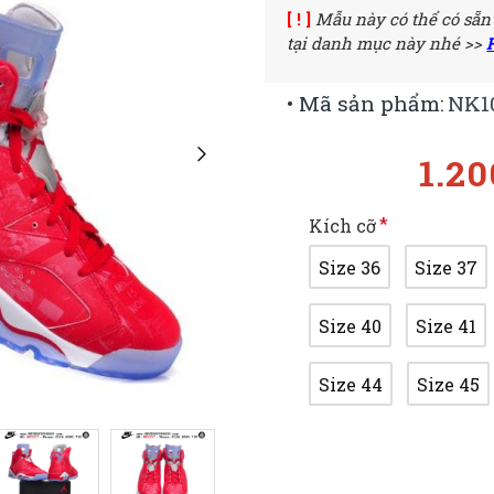
[ ! ]
Mẫu này có thể có sẵn
tại danh mục này nhé >>
• Mã sản phẩm:
NK1
1.2
Kích cỡ
Size 36
Size 37
Size 40
Size 41
Size 44
Size 45