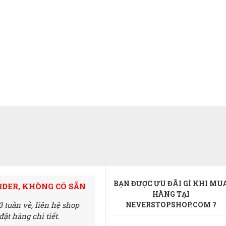
BẠN ĐƯỢC ƯU ĐÃI GÌ KHI MU
RDER, KHÔNG CÓ SẴN
HÀNG TẠI
3 tuần về,
liên hệ shop
NEVERSTOPSHOP.COM ?
ặt hàng chi tiết.