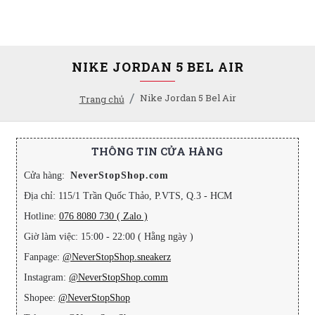
NIKE JORDAN 5 BEL AIR
Nike Jordan 5 Bel Air
Trang chủ
THÔNG TIN CỬA HÀNG
Cửa hàng:
NeverStopShop.com
Địa chỉ: 115/1 Trần Quốc Thảo, P.VTS, Q.3 - HCM
Hotline:
076 8080 730 ( Zalo )
Giờ làm việc: 15:00 - 22:00 ( Hằng ngày )
Fanpage:
@NeverStopShop.sneakerz
Instagram:
@NeverStopShop.comm
Shopee:
@NeverStopShop