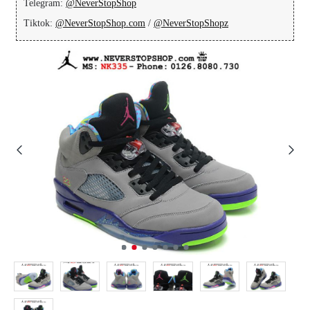
Telegram:
@NeverStopShop
Tiktok:
@NeverStopShop.com
/
@NeverStopShopz