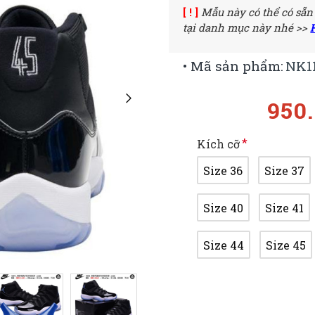
[ ! ]
Mẫu này có thể có sẵn
tại danh mục này nhé >>
• Mã sản phẩm:
NK1
950
Kích cỡ
Size 36
Size 37
Size 40
Size 41
Size 44
Size 45