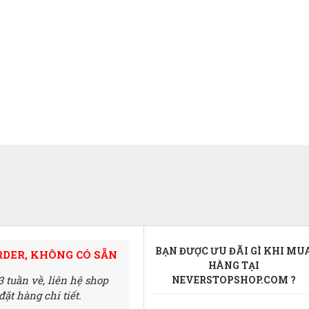
BẠN ĐƯỢC ƯU ĐÃI GÌ KHI MU
RDER, KHÔNG CÓ SẴN
HÀNG TẠI
3 tuần về,
liên hệ shop
NEVERSTOPSHOP.COM ?
ặt hàng chi tiết.