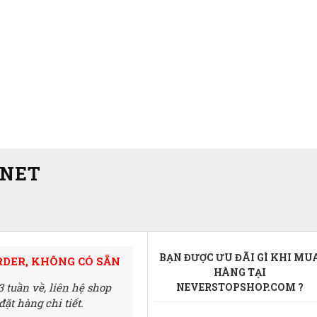
 NET
BẠN ĐƯỢC ƯU ĐÃI GÌ KHI MU
RDER, KHÔNG CÓ SẴN
HÀNG TẠI
3 tuần về,
liên hệ shop
NEVERSTOPSHOP.COM ?
ặt hàng chi tiết.