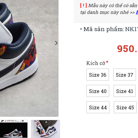
[ ! ]
Mẫu này có thể có sẵn
tại danh mục này nhé >>
• Mã sản phẩm:
NK1
950
Kích cỡ
Size 36
Size 37
Size 40
Size 41
Size 44
Size 45