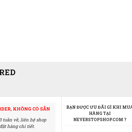
 RED
BẠN ĐƯỢC ƯU ĐÃI GÌ KHI MU
RDER, KHÔNG CÓ SẴN
HÀNG TẠI
3 tuần về,
liên hệ shop
NEVERSTOPSHOP.COM ?
ặt hàng chi tiết.