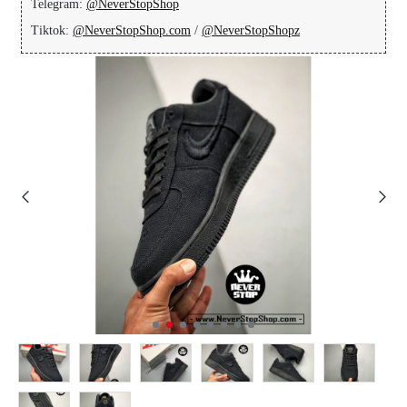
Telegram:
@NeverStopShop
Tiktok:
@NeverStopShop.com
/
@NeverStopShopz