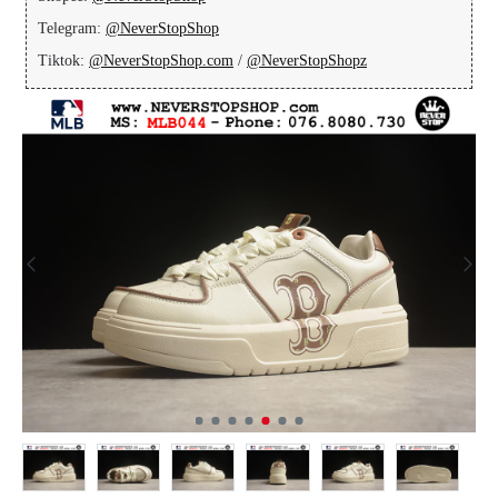
Telegram:
@NeverStopShop
Tiktok:
@NeverStopShop.com
/
@NeverStopShopz