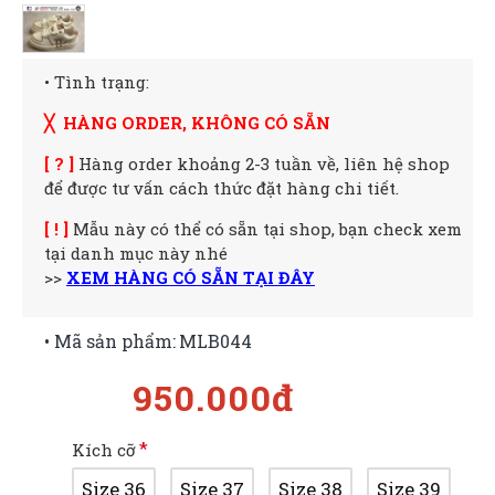
• Tình trạng:
╳ HÀNG ORDER, KHÔNG CÓ SẴN
[ ? ]
Hàng order khoảng 2-3 tuần về, liên hệ shop
để được tư vấn cách thức đặt hàng chi tiết.
[ ! ]
Mẫu này có thể có sẵn tại shop, bạn check xem
tại danh mục này nhé
>>
XEM HÀNG CÓ SẴN TẠI ĐÂY
• Mã sản phẩm:
MLB044
950.000đ
Kích cỡ
Size 36
Size 37
Size 38
Size 39