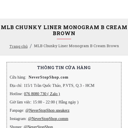
MLB CHUNKY LINER MONOGRAM B CREAM
BROWN
MLB Chunky Liner Monogram B Cream Brown
Trang chủ
THÔNG TIN CỬA HÀNG
Cửa hàng:
NeverStopShop.com
Địa chỉ: 115/1 Trần Quốc Thảo, P.VTS, Q.3 - HCM
Hotline:
076 8080 730 ( Zalo )
Giờ làm việc: 15:00 - 22:00 ( Hằng ngày )
Fanpage:
@NeverStopShop.sneakerz
Instagram:
@NeverStopShop.comm
Shopee:
@NeverStopShop