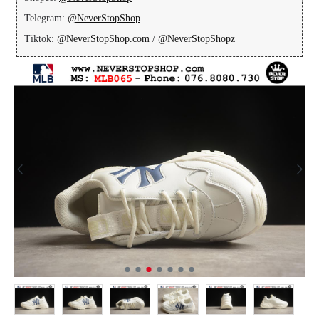
Telegram:
@NeverStopShop
Tiktok:
@NeverStopShop.com
/
@NeverStopShopz