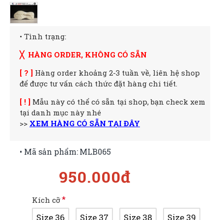
• Tình trạng:
╳ HÀNG ORDER, KHÔNG CÓ SẴN
[ ? ]
Hàng order khoảng 2-3 tuần về, liên hệ shop
để được tư vấn cách thức đặt hàng chi tiết.
[ ! ]
Mẫu này có thể có sẵn tại shop, bạn check xem
tại danh mục này nhé
>>
XEM HÀNG CÓ SẴN TẠI ĐÂY
• Mã sản phẩm:
MLB065
950.000đ
Kích cỡ
Size 36
Size 37
Size 38
Size 39